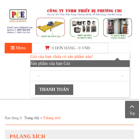
Menu
0 ĐƠN HÀNG -
0 VNĐ
Giỏ của bạn chưa có sản phẩm nào!
Sản phẩm của bạn
Giá
TỔNG :
0 VNĐ
THANH TOÁN
Top
Bạn đang ở:
Trang chủ
Palang xích
PALANG XÍCH