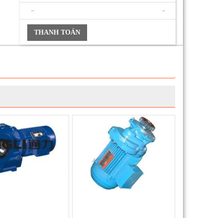
TỔNG :
0 VNĐ
THANH TOÁN