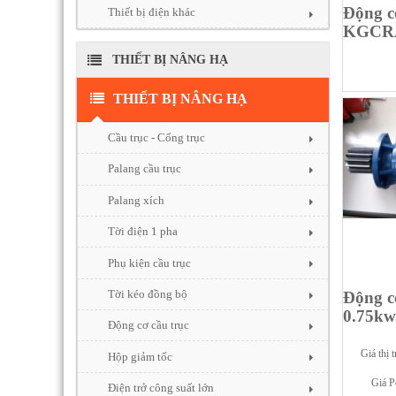
Động c
Thiết bị điện khác
KGCR
THIẾT BỊ NÂNG HẠ
THIẾT BỊ NÂNG HẠ
Cầu trục - Cổng trục
Palang cầu trục
Palang xích
Tời điện 1 pha
Phụ kiện cầu trục
Tời kéo đồng bộ
Động c
0.75kw
Động cơ cầu trục
Giá thị 
Hộp giảm tốc
Giá P
Điện trở công suất lớn