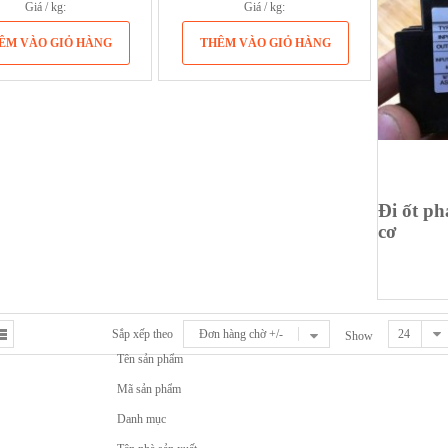
Giá / kg:
Giá / kg:
Đi ốt p
cơ
Sắp xếp theo
Đơn hàng chờ +/-
Show
Tên sản phẩm
Mã sản phẩm
Danh mục