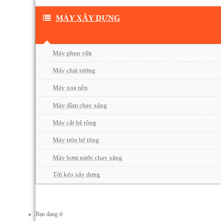
MÁY XÂY DỰNG
Máy phun vữa
Máy chát tường
Máy xoa nền
Máy đầm chạy xăng
Máy cắt bê tông
Máy trộn bê tông
Máy bơm nước chạy xăng
Tời kéo xây dựng
Bạn đang ở: