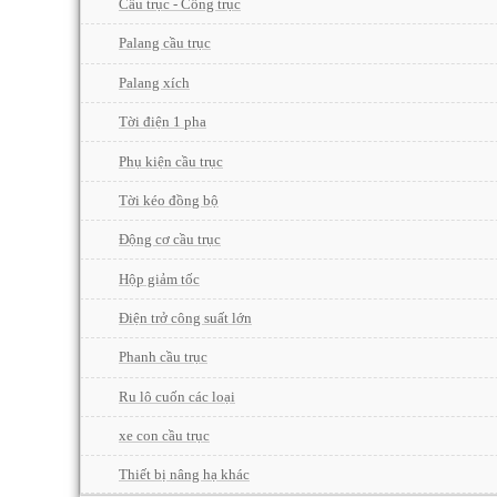
Cầu trục - Cổng trục
Palang cầu trục
Palang xích
Tời điện 1 pha
Phụ kiện cầu trục
Tời kéo đồng bộ
Động cơ cầu trục
Hộp giảm tốc
Điện trở công suất lớn
Phanh cầu trục
Ru lô cuốn các loại
xe con cầu trục
Thiết bị nâng hạ khác