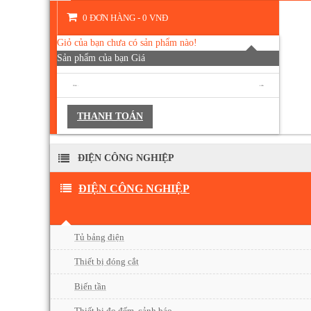
0 ĐƠN HÀNG -
0 VNĐ
Giỏ của bạn chưa có sản phẩm nào!
Sản phẩm của bạn
Giá
TỔNG :
0 VNĐ
THANH TOÁN
ĐIỆN CÔNG NGHIỆP
ĐIỆN CÔNG NGHIỆP
Tủ bảng điện
Thiết bị đóng cắt
Biến tần
Thiết bị đo đếm, cảnh báo