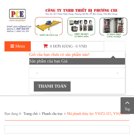
Menu
0 ĐƠN HÀNG -
0 VNĐ
Giỏ của bạn chưa có sản phẩm nào!
Sản phẩm của bạn
Giá
TỔNG :
0 VNĐ
THANH TOÁN
Top
Bạn đang ở:
Trang chủ
Phanh cầu trục
Má phanh thủy lực YWZ3-315, YWZ5-315