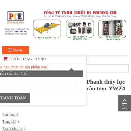
Menu
0 ĐƠN HÀNG -
0 VNĐ
ủa bạn chưa có sản phẩm nào!
hẩm của bạn
Giá
Phanh thủy lực
0 VNĐ
cầu trục YWZ4
THANH TOÁN
Top
Bạn đang ở:
Trang chủ
Phanh cầu trục