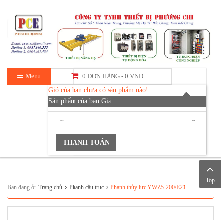
Menu
0 ĐƠN HÀNG -
0 VNĐ
Giỏ của bạn chưa có sản phẩm nào!
Sản phẩm của bạn
Giá
TỔNG :
0 VNĐ
THANH TOÁN
Top
Bạn đang ở:
Trang chủ
Phanh cầu trục
Phanh thủy lực YWZ5-200/E23