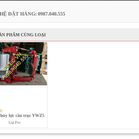
HỆ ĐẶT HÀNG: 0987.040.555
ẢN PHẨM CÙNG LOẠI
ủy lực cầu trục YWZ5
Giá Pce: