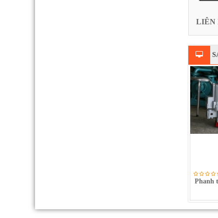
LIÊN 
S
Phanh th