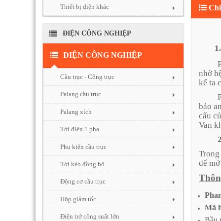
Thiết bị điện khác
Chi 
ĐIỆN CÔNG NGHIỆP
1.Khi
ĐIỆN CÔNG NGHIỆP
P
nhờ h
Cầu trục - Cổng trục
kế ta 
Palang cầu trục
R
bảo a
Palang xích
cấu cu
Van khi
Tời điện 1 pha
2
Phụ kiện cầu trục
Trong 
để mơ
Tời kéo đồng bộ
Thông 
Động cơ cầu trục
Phan
Hộp giảm tốc
Mã h
Điện trở công suất lớn
Bầu 