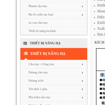
Đườn
Phanh cầu trục
Mome
Ru lô cuốn các loại
Điện
Khối
xe con cầu trục
Xuất
Thiết bị nâng hạ khác
Bảo 
KÍC
THIẾT BỊ NÂNG HẠ
THIẾT BỊ NÂNG HẠ
Cầu trục - Cổng trục
Palang cầu trục
Palang xích
Tời điện 1 pha
Phụ kiện cầu trục