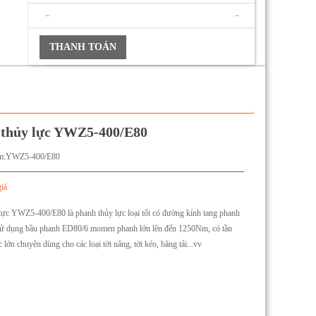
TỔNG :
0 VNĐ
THANH TOÁN
thủy lực YWZ5-400/E80
m:
YWZ5-400/E80
giá
ực YWZ5-400/E80 là phanh thủy lực loại tốt có đường kính tang phanh
ử dụng bầu phanh ED80/6 momen phanh lớn lên đến 1250Nm, có tần
̣c lớn chuyên dùng cho các loại tời nâng, tời kéo, băng tải...vv