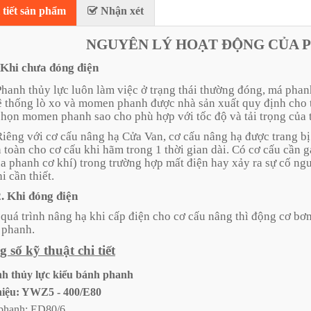
tiết sản phẩm
Nhận xét
NGUYÊN LÝ HOẠT ĐỘNG CỦA 
 chưa đóng điện
hanh thủy lực luôn làm việc ở trạng thái thường đóng, má ph
ệ thống lò xo và momen phanh được nhà sản xuất quy định cho 
chọn momen phanh sao cho phù hợp với tốc độ và tải trọng của 
iêng với cơ cấu nâng hạ Cửa Van, cơ cấu nâng hạ được trang
n toàn cho cơ cấu khi hãm trong 1 thời gian dài. Có cơ cấu cần
̉a phanh cơ khí) trong trường hợp mất điện hay xảy ra sự cố ngư
 cần thiết.
. Khi đóng điện
quá trình nâng hạ khi cấp điện cho cơ cấu nâng thì động cơ bơm
̉ phanh.
số kỹ thuật chi tiết
h thủy lực kiểu bánh phanh
iệu: YWZ5 - 400/E80
phanh: ED80/6