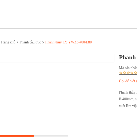
:
Trang chủ
Phanh cầu trục
Phanh thủy lực YWZ5-400/E80
Phanh 
Mã sản phẩ
Gọi để biết 
Phanh thủy l
là 400mm, s
xuất làm viê