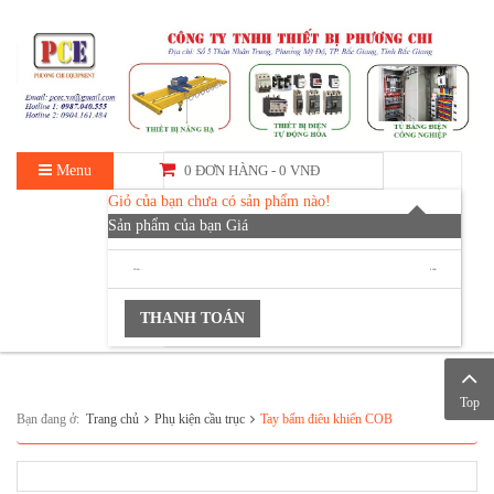
Menu
0 ĐƠN HÀNG -
0 VNĐ
Giỏ của bạn chưa có sản phẩm nào!
Sản phẩm của bạn
Giá
TỔNG :
0 VNĐ
THANH TOÁN
Top
Bạn đang ở:
Trang chủ
Phụ kiện cầu trục
Tay bấm điêu khiển COB