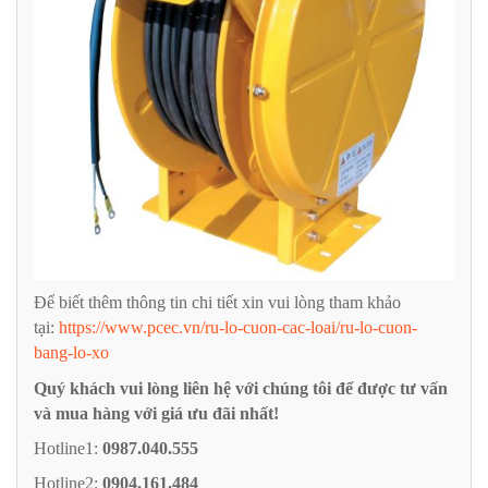
Để biết thêm thông tin chi tiết xin vui lòng tham khảo
tại:
https://www.pcec.vn/ru-lo-cuon-cac-loai/ru-lo-cuon-
bang-lo-xo
Quý khách vui lòng liên hệ với chúng tôi để được tư vấn
và mua hàng với giá ưu đãi nhất!
Hotline1:
0987.040.555
Hotline2:
0904.161.484