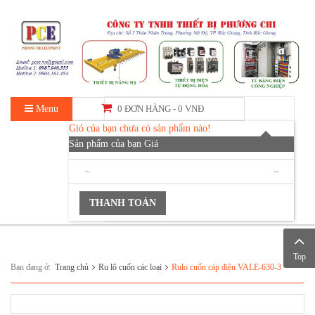
Menu
0 ĐƠN HÀNG -
0 VNĐ
Giỏ của bạn chưa có sản phẩm nào!
Sản phẩm của bạn
Giá
TỔNG :
0 VNĐ
THANH TOÁN
Top
Bạn đang ở:
Trang chủ
Ru lô cuốn các loại
Rulo cuốn cáp điện VALE-630-3