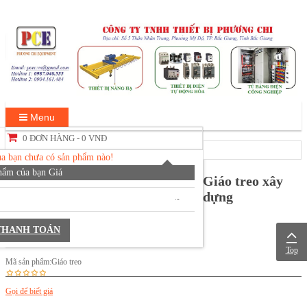
Menu
0 ĐƠN HÀNG -
0 VNĐ
ủa bạn chưa có sản phẩm nào!
hẩm của bạn
Giá
Giáo treo xây
dựng
0 VNĐ
THANH TOÁN
Top
Mã sản phẩm:
Giáo treo
Gọi để biết giá