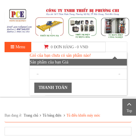
Menu
0 ĐƠN HÀNG -
0 VNĐ
Giỏ của bạn chưa có sản phẩm nào!
Sản phẩm của bạn
Giá
TỔNG :
0 VNĐ
THANH TOÁN
Top
Bạn đang ở:
Trang chủ
Tủ bảng điện
Tủ điều khiển máy móc