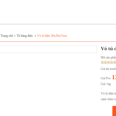
:
Trang chủ
Tủ bảng điện
Vỏ tủ điện 30x20x15cm
Vỏ tủ
Mã sản phẩ
Giá thị trườ
1
Giá Pce:
Giá / kg:
Vỏ tủ điện
cánh chìm c