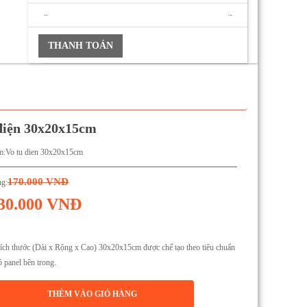
TỔNG :
0 VNĐ
THANH TOÁN
 điện 30x20x15cm
m:
Vo tu dien 30x20x15cm
170.000 VNĐ
ng:
30.000 VNĐ
 kích thước (Dài x Rộng x Cao) 30x20x15cm được chế tạo theo tiêu chuẩn
ó panel bên trong.